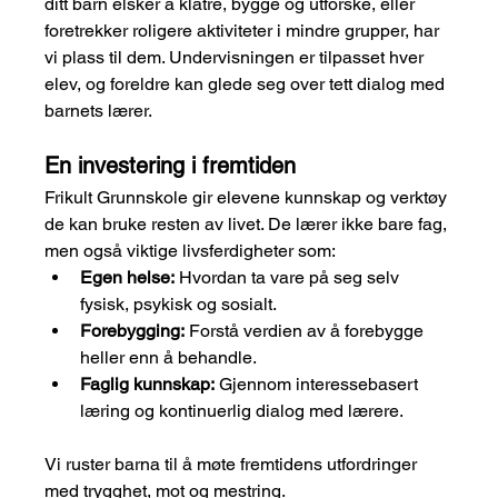
ditt barn elsker å klatre, bygge og utforske, eller 
foretrekker roligere aktiviteter i mindre grupper, har 
vi plass til dem. Undervisningen er tilpasset hver 
elev, og foreldre kan glede seg over tett dialog med 
barnets lærer.
En investering i fremtiden
Frikult Grunnskole gir elevene kunnskap og verktøy 
de kan bruke resten av livet. De lærer ikke bare fag, 
men også viktige livsferdigheter som:
Egen helse:
 Hvordan ta vare på seg selv 
fysisk, psykisk og sosialt.
Forebygging:
 Forstå verdien av å forebygge 
heller enn å behandle.
Faglig kunnskap:
 Gjennom interessebasert 
læring og kontinuerlig dialog med lærere.
Vi ruster barna til å møte fremtidens utfordringer 
med trygghet, mot og mestring.