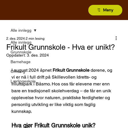
Meny
Alle innlegg
2. des. 2024
2 min lesing
Alle innlegg
Frikult Grunnskole - Hva er unikt?
Grunnskole
Oppdatert:
3. des. 2024
Barnehage
I august 2024 åpnet 
Frikult Grunnskole
 dørene, og 
Omsorg
vi er nå i full drift på Skillevollen Idretts- og 
Lærlingeskole
friluftspark i Båsmo. Hos oss får elevene mer enn 
bare en tradisjonell skolehverdag – de får en unik 
opplevelse hvor naturen, praktiske ferdigheter og 
personlig utvikling er like viktig som faglig 
kunnskap.
Hva gjør Frikult Grunnskole unik?